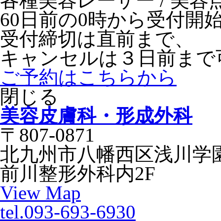
各種美容レーザー / 美容
60日前の0時から受付開
受付締切は直前まで、
キャンセルは３日前まで
ご予約はこちらから
閉じる
美容皮膚科・形成外科
〒807-0871
北九州市八幡西区浅川学園台
前川整形外科内2F
View Map
tel.093-693-6930