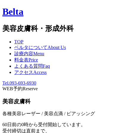
Belta
美容皮膚科・形成外科
TOP
ベルタについて
About Us
診療内容
Menu
料金表
Price
よくある質問
Faq
アクセス
Access
Tel.093-693-6930
WEB予約
Reserve
美容皮膚科
各種美容レーザー / 美容点滴 / ピアッシング
60日前の0時から受付開始しています。
受付締切は直前まで、