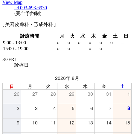
View Map
tel.093-693-6930
(完全予約制)
[ 美容皮膚科・形成外科 ]
診療時間
月
火
水
木
金
土
日
9:00 - 13:00
○
○
○
○
○
○
─
15:00 - 19:00
○
○
─
○
○
─
─
8/
7
FRI
診療日
2026年 8月
日
月
火
水
木
金
土
26
27
28
29
30
31
1
2
3
4
5
6
7
8
9
10
11
12
13
14
15