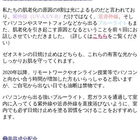
私たちの肌老化の原因の8割は光によるものだと言われてお
り、
紫外線（UV-A,UV-B）
だけではなく、
近赤外線
、そし
てパソコンやスマートフォンなどから出る
ブルーライト
もま
た、肌老化を引き起こす原因となるということを前々回にお
話しさせていただきました。（詳しくは
こちら
をご覧くださ
い）
ゼオスキンの日焼け止めはどちらも、これらの有害な光から
しっかりお肌を守ってくれます。
2020年以降、リモートワークやオンライン授業等でパソコン
と向かい合う時間が増加した方もいらっしゃると思います
が、ご自宅から出ない日でも油断は禁物です。
パソコンから出る強いブルーライト、窓ガラスを通過して室
内に入ってくる紫外線や近赤外線を直接浴びないように、室
内でも必ず日焼け止めを塗る習慣をつけることをおすすめし
ます。
❷美容成分配合