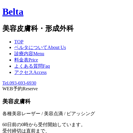
Belta
美容皮膚科・形成外科
TOP
ベルタについて
About Us
診療内容
Menu
料金表
Price
よくある質問
Faq
アクセス
Access
Tel.093-693-6930
WEB予約
Reserve
美容皮膚科
各種美容レーザー / 美容点滴 / ピアッシング
60日前の0時から受付開始しています。
受付締切は直前まで、