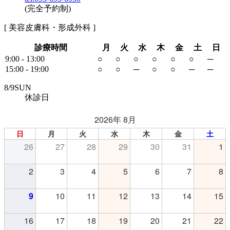
(完全予約制)
[ 美容皮膚科・形成外科 ]
診療時間
月
火
水
木
金
土
日
9:00 - 13:00
○
○
○
○
○
○
─
15:00 - 19:00
○
○
─
○
○
─
─
8/
9
SUN
休診日
2026年 8月
日
月
火
水
木
金
土
26
27
28
29
30
31
1
2
3
4
5
6
7
8
9
10
11
12
13
14
15
16
17
18
19
20
21
22