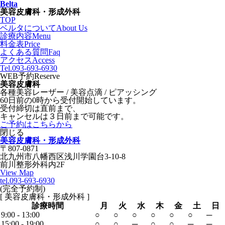
Belta
美容皮膚科・形成外科
TOP
ベルタについて
About Us
診療内容
Menu
料金表
Price
よくある質問
Faq
アクセス
Access
Tel.093-693-6930
WEB予約
Reserve
美容皮膚科
各種美容レーザー / 美容点滴 / ピアッシング
60日前の0時から受付開始しています。
受付締切は直前まで、
キャンセルは３日前まで可能です。
ご予約はこちらから
閉じる
美容皮膚科・形成外科
〒807-0871
北九州市八幡西区浅川学園台3-10-8
前川整形外科内2F
View Map
tel.093-693-6930
(完全予約制)
[ 美容皮膚科・形成外科 ]
診療時間
月
火
水
木
金
土
日
9:00 - 13:00
○
○
○
○
○
○
─
15:00 - 19:00
○
○
─
○
○
─
─