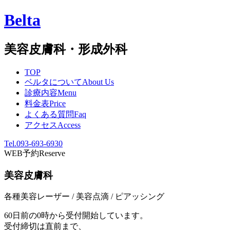
Belta
美容皮膚科・形成外科
TOP
ベルタについて
About Us
診療内容
Menu
料金表
Price
よくある質問
Faq
アクセス
Access
Tel.093-693-6930
WEB予約
Reserve
美容皮膚科
各種美容レーザー / 美容点滴 / ピアッシング
60日前の0時から受付開始しています。
受付締切は直前まで、